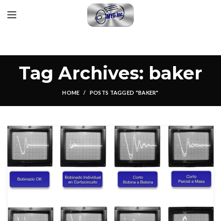
Tag Archives: baker
HOME
POSTS TAGGED "BAKER"