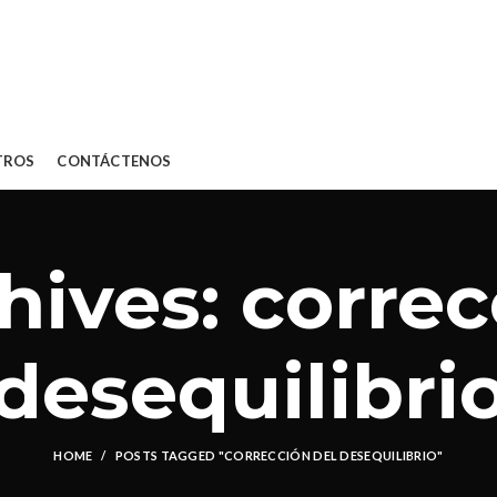
TROS
CONTÁCTENOS
hives: correc
desequilibri
HOME
POSTS TAGGED "CORRECCIÓN DEL DESEQUILIBRIO"