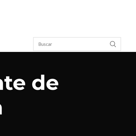
nte de
n