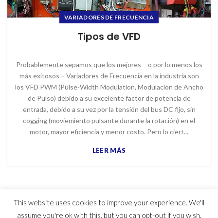
VARIADORES DE FRECUENCIA
Tipos de VFD
Probablemente sepamos que los mejores – o por lo menos los
más exitosos – Variadores de Frecuencia en la industria son
los VFD PWM (Pulse-Width Modulation, Modulacion de Ancho
de Pulso) debido a su excelente factor de potencia de
entrada, debido a su vez por la tensión del bus DC fijo, sin
cogging (moviemiento pulsante durante la rotación) en el
motor, mayor eficiencia y menor costo. Pero lo ciert...
LEER MÁS
This website uses cookies to improve your experience. We'll
© 2023 MYG Inc - Motores y Generadores
assume you're ok with this, but you can opt-out if you wish.
Usuarios hoy : 520