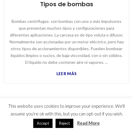
Tipos de bombas
Bombas centrífugas: son bombas con uno o más impulsores
que presentan muchos tipos y configuraciones para
diferentes aplicaciones. La carcasa es de tipo voluta o difusor.
Normalmente son accionadas por un motor eléctrico, pero hay
otros tipos de accionamientos disponibles. Pueden bombear
líquidos limpios o sucios, de baja viscosidad, con o sin sólidos.
El líquido no debe contener aire ni vapores. ...
LEER MÁS
This website uses cookies to improve your experience. We'll
© 2023 MYG Inc - Motores y Generadores
assume you're ok with this, but you can opt-out if you wish.
Usuarios hoy : 785
Usuarios ayer : 1344
Read More
Accept
Reject