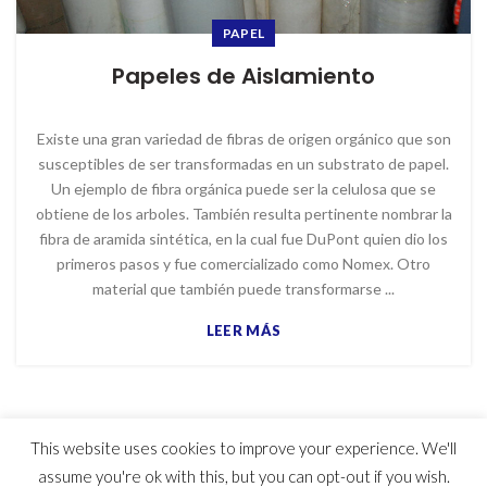
PAPEL
Papeles de Aislamiento
Existe una gran variedad de fibras de origen orgánico que son
susceptibles de ser transformadas en un substrato de papel.
Un ejemplo de fibra orgánica puede ser la celulosa que se
obtiene de los arboles. También resulta pertinente nombrar la
fibra de aramida sintética, en la cual fue DuPont quien dio los
primeros pasos y fue comercializado como Nomex. Otro
material que también puede transformarse ...
LEER MÁS
This website uses cookies to improve your experience. We'll
© 2023 MYG Inc - Motores y Generadores
assume you're ok with this, but you can opt-out if you wish.
Usuarios hoy : 310