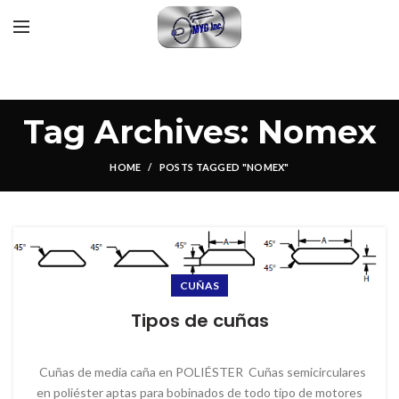
Tag Archives: Nomex
HOME
POSTS TAGGED "NOMEX"
CUÑAS
Tipos de cuñas
Cuñas de media caña en POLIÉSTER Cuñas semicirculares
en poliéster aptas para bobinados de todo tipo de motores