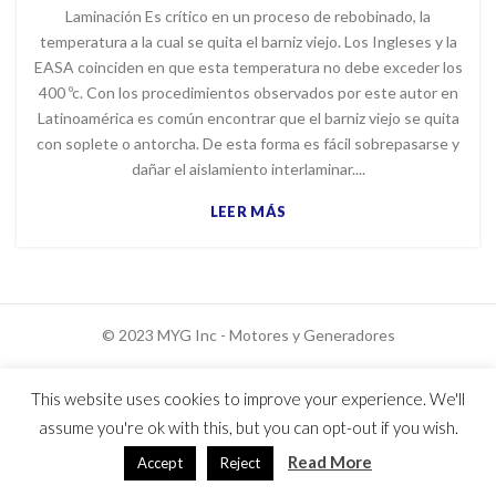
Laminación Es crítico en un proceso de rebobinado, la
temperatura a la cual se quita el barniz viejo. Los Ingleses y la
EASA coinciden en que esta temperatura no debe exceder los
400 ºc. Con los procedimientos observados por este autor en
Latinoamérica es común encontrar que el barniz viejo se quita
con soplete o antorcha. De esta forma es fácil sobrepasarse y
dañar el aislamiento interlaminar....
LEER MÁS
© 2023 MYG Inc - Motores y Generadores
This website uses cookies to improve your experience. We'll
assume you're ok with this, but you can opt-out if you wish.
Usuarios hoy : 995
Usuarios ayer : 1344
Read More
Accept
Reject