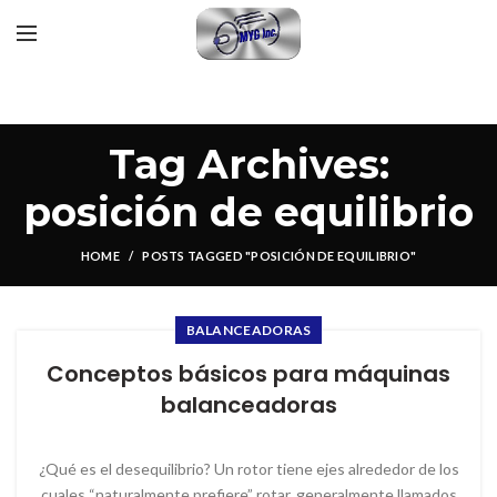
Tag Archives:
posición de equilibrio
HOME
POSTS TAGGED "POSICIÓN DE EQUILIBRIO"
BALANCEADORAS
Conceptos básicos para máquinas
balanceadoras
¿Qué es el desequilibrio? Un rotor tiene ejes alrededor de los
cuales “naturalmente prefiere” rotar, generalmente llamados