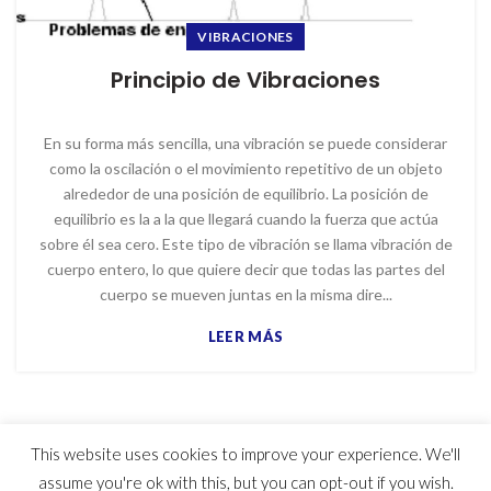
VIBRACIONES
Principio de Vibraciones
En su forma más sencilla, una vibración se puede considerar
como la oscilación o el movimiento repetitivo de un objeto
alrededor de una posición de equilibrio. La posición de
equilibrio es la a la que llegará cuando la fuerza que actúa
sobre él sea cero. Este tipo de vibración se llama vibración de
cuerpo entero, lo que quiere decir que todas las partes del
cuerpo se mueven juntas en la misma dire...
LEER MÁS
This website uses cookies to improve your experience. We'll
© 2023 MYG Inc - Motores y Generadores
assume you're ok with this, but you can opt-out if you wish.
Usuarios hoy : 692