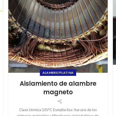
ALAMBRE/PLATINA
Aislamiento de alambre
magneto
Clase térmica 105°C Esmalte liso: fue uno de los
primeros materiales utilizado para aislar bobinas de