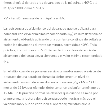
(megaohmios) de todos los devanados de la máquina, a 40°C o 1
MΩ por 1000 V más 1 MΩ, y
kV =
tensión nominal de la máquina en kV.
La resistencia de aislamiento del devanado que se utilizará para
comparar con el valor mínimo recomendado (
) es la resistencia de
R
m
aislamiento obtenida aplicando una corriente continua de voltaje a
todos los devanados durante un minuto, corregido a 40°C. En la
práctica, los motores con VPI tienen lecturas de resistencia de
aislamiento de hasta diez a cien veces el valor mínimo recomendado
(
).
R
m
En el sitio, cuando se pone en servicio un motor nuevo o existente
después de una parada prolongada, debe tener un nivel de
aislamiento mínimo de acuerdo con la Ecuación (
= kV + 1
). Un
R
m
motor de 11 kV, por ejemplo, debe tener un aislamiento mínimo de
12 MΩ. En la práctica normal, se observa que cuando se mide por
primera vez, la lectura de resistencia puede mostrar más que el
valor mínimo y puede confundir al operador, mientras que la