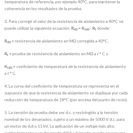
temperatura de referencia, por ejemplo 40°C, para mantener la
coherencia en los resultados de la prueba.
3. Para corregir el valor de la resistencia de aislamiento a 40°C se
puede utilizar la siguiente ecuación:
R
= K
· R
donde:
40
t40
t
R
=
resistencia de aislamiento en MΩ corregida a 40°C.
40
R
=
prueba de resistencia de aislamiento en MΩ a
t
° C y
t
K
=
coeficiente de temperatura de la resistencia de aislamiento
t40
a
t
° C.
4. La curva del coeficiente de temperatura se representa en el
supuesto de que la resistencia de aislamiento se duplique por cada
reducción de temperatura de 18°C (por encima del punto de rocío).
5. La tensión de prueba debe ser d.c. y restringido a la tensión
nominal de los devanados, sujeto a un máximo de 5000 V d.c. para
un motor de 6,6 o 11 kV. La aplicación de un voltaje más alto,
particularmente a un devanado débil o húmedo, puede causar una