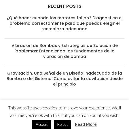
RECENT POSTS
¿Qué hacer cuando los motores fallan? Diagnostica el
problema correctamente para que puedas elegir el
reemplazo adecuado
Vibración de Bombas y Estrategias de Solución de
Problemas: Entendiendo los fundamentos de la
vibración de bomba
Gravitación. Una Señal de un Diseño Inadecuado de la
Bomba o del Sistema: Cómo evitar la cavitación desde
el principio
This website uses cookies to improve your experience. We'll
© 2023 MYG Inc - Motores y Generadores
assume you're ok with this, but you can opt-out if you wish.
Usuarios hoy : 375
Usuarios ayer : 1176
Read More
Accept
Reject