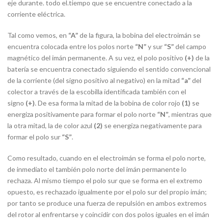
eje durante. todo el.tiempo que se encuentre conectado a la
corriente eléctrica.
Tal como vemos, en
“A”
de la figura, la bobina del electroimán se
encuentra colocada entre los polos norte
“N”
y sur
“S”
del campo
magnético del imán permanente. A su vez, el polo positivo
(+)
de la
batería se encuentra conectado siguiendo el sentido convencional
de la corriente (del signo positivo al negativo) en la mitad
“a”
del
colector a través de la escobilla identificada también con el
signo
(+)
. De esa forma la mitad de la bobina de color rojo
(1)
se
energiza positivamente para formar el polo norte
“N”
, mientras que
la otra mitad, la de color azul
(2)
se energiza negativamente para
formar el polo sur
“S”
.
Como resultado, cuando en el electroimán se forma el polo norte,
de inmediato el también polo norte del imán permanente lo
rechaza. Al mismo tiempo el polo sur que se forma en el extremo
opuesto, es rechazado igualmente por el polo sur del propio imán;
por tanto se produce una fuerza de repulsión en ambos extremos
del rotor al enfrentarse y coincidir con dos polos iguales en el imán