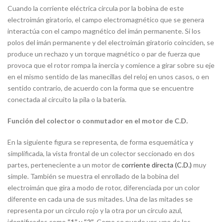
Cuando la corriente eléctrica circula por la bobina de este
electroimán giratorio, el campo electromagnético que se genera
interactúa con el campo magnético del imán permanente. Si los
polos del imán permanente y del electroimán giratorio coinciden, se
produce un rechazo y un torque magnético o par de fuerza que
provoca que el rotor rompa la inercia y comience a girar sobre su eje
en el mismo sentido de las manecillas del reloj en unos casos, o en
sentido contrario, de acuerdo con la forma que se encuentre
conectada al circuito la pila o la batería.
Función del colector o conmutador en el motor de C.D.
En la siguiente figura se representa, de forma esquemática y
simplificada, la vista frontal de un colector seccionado en dos
partes, perteneciente a un motor de
corriente directa (C.D.)
muy
simple. También se muestra el enrollado de la bobina del
electroimán que gira a modo de rotor, diferenciada por un color
diferente en cada una de sus mitades. Una de las mitades se
representa por un círculo rojo y la otra por un círculo azul,
identificados como
“1”
y
“2”
. Como se puede ver, uno de los