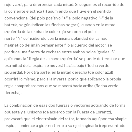
rojo y azul, para diferenciar cada mitad. Si seguimos el recorrido de
la corriente eléctrica
(I)
asumiendo que fluye en el sentido
convencional (del polo positivo
“+”
al polo negativo
“–”
de la
batería, según indican las flechas negras), cuando en la mitad
izquierda de la espira de color rojo se forma el polo
norte
“N”
coincidiendo con la misma polaridad del campo
magnético del imán permanente fijo al cuerpo del motor, se
produce una fuerza de rechazo entre ambos polos iguales. Si
aplicamos la “Regla de la mano izquierda” se puede determinar que
esa mitad de la espira se moverá hacia abajo (flecha verde
izquierda). Por otra parte, en la mitad derecha (de color azul)
ocurrirá lo mismo, pero a la inversa, por lo que aplicando la propia
regla comprobaremos que se moverá hacia arriba (flecha verde
derecha).
La combinación de esas dos fuerzas o vectores actuando de forma
opuesta y al unísono (de acuerdo con la Fuerza de Lorentz),
provocará que el electroimán del rotor, formado aquí por esa simple
espira, comience a girar en torno a su eje imaginario (representado