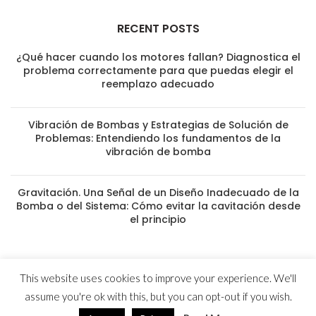
RECENT POSTS
¿Qué hacer cuando los motores fallan? Diagnostica el
problema correctamente para que puedas elegir el
reemplazo adecuado
Vibración de Bombas y Estrategias de Solución de
Problemas: Entendiendo los fundamentos de la
vibración de bomba
Gravitación. Una Señal de un Diseño Inadecuado de la
Bomba o del Sistema: Cómo evitar la cavitación desde
el principio
This website uses cookies to improve your experience. We'll
© 2023 MYG Inc - Motores y Generadores
assume you're ok with this, but you can opt-out if you wish.
Usuarios hoy : 418
Usuarios ayer : 1344